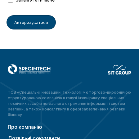
ТОВ «Спеціальні Інноваційні Технології» є торгово-виробничою
структурованою компанією в галузі інжинірингу спеціальних
технічних засобів негласного отримання інформації і систем
безпеки, а також консалтингу в сфері забезпечення безпеки
бізнесу
Про компанію
Дозвільні документи