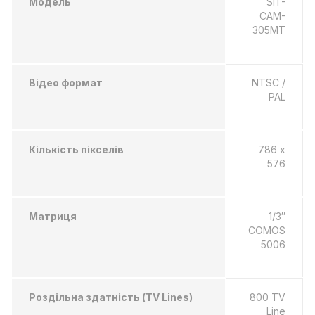
Модель
SIT-
CAM-
305MT
Відео формат
NTSC /
PAL
Кількість пікселів
786 x
576
Матриця
1/3″
COMOS
5006
Роздільна здатність (TV Lines)
800 TV
Line