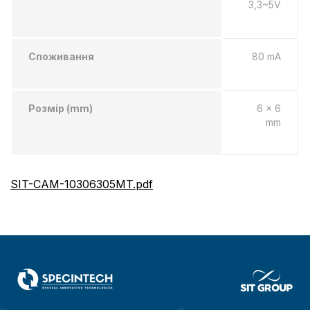
3,3~5V
Споживання
80 mA
Розмір (mm)
6 x 6
mm
SIT-CAM-10306305MT.pdf