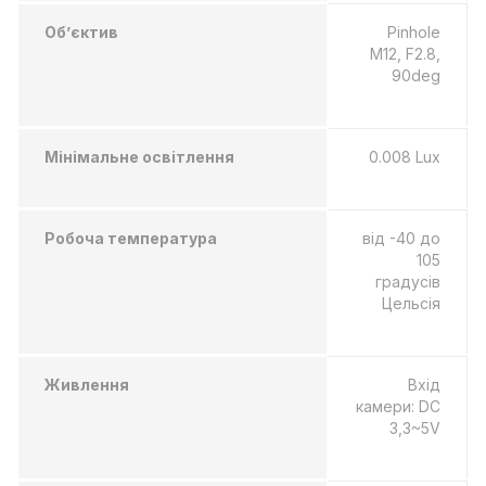
Об’єктив
Pinhole
M12, F2.8,
90deg
Мінімальне освітлення
0.008 Lux
Робоча температура
від -40 до
105
градусів
Цельсія
Живлення
Вхід
камери: DC
3,3~5V