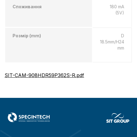
Споживання
180 mA
(5V)
Розмір (mm)
D
18.5mm/H24
mm
SIT-CAM-908HDR59P362S-R.pdf