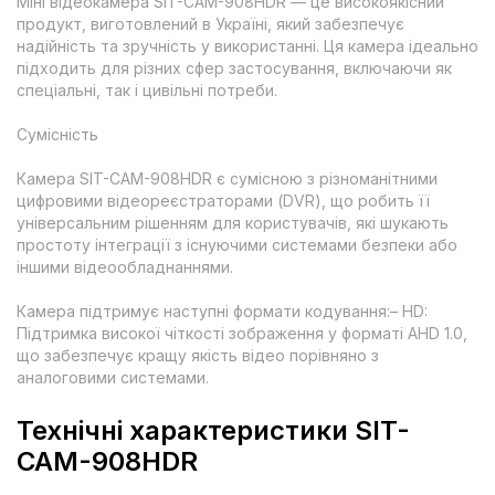
Міні відеокамера SIT-CAM-908HDR — це високоякісний
продукт, виготовлений в Україні, який забезпечує
надійність та зручність у використанні. Ця камера ідеально
підходить для різних сфер застосування, включаючи як
спеціальні, так і цивільні потреби.
Сумісність
Камера SIT-CAM-908HDR є сумісною з різноманітними
цифровими відеореєстраторами (DVR), що робить її
універсальним рішенням для користувачів, які шукають
простоту інтеграції з існуючими системами безпеки або
іншими відеообладнаннями.
Камера підтримує наступні формати кодування:– HD:
Підтримка високої чіткості зображення у форматі AHD 1.0,
що забезпечує кращу якість відео порівняно з
аналоговими системами.
Технічні характеристики SIT-
CAM-908HDR